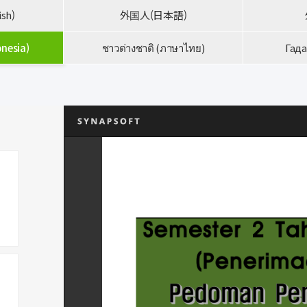
ish)
外国人(日本語)
nesia)
ชาวต่างชาติ (ภาษาไทย)
Гада