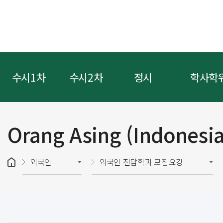
수시1차
수시2차
정시
학사학
Orang Asing (Indonesia
외국인
외국인 전담학과 모집요강